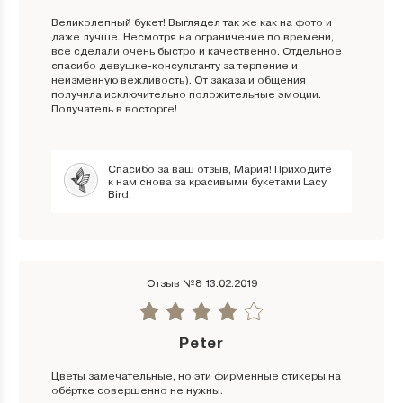
Великолепный букет! Выглядел так же как на фото и
даже лучше. Несмотря на ограничение по времени,
все сделали очень быстро и качественно. Отдельное
спасибо девушке-консультанту за терпение и
неизменную вежливость). От заказа и общения
получила исключительно положительные эмоции.
Получатель в восторге!
Спасибо за ваш отзыв, Мария! Приходите
к нам снова за красивыми букетами Lacy
Bird.
Отзыв №8 13.02.2019
Peter
Цветы замечательные, но эти фирменные стикеры на
обёртке совершенно не нужны.