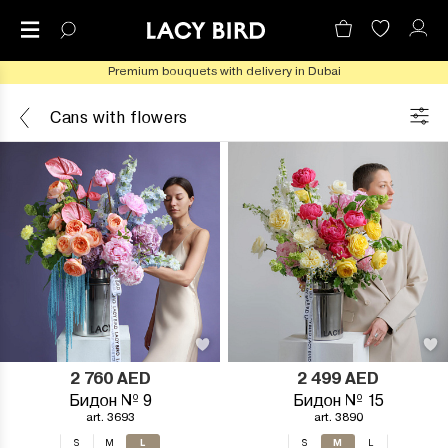
Premium bouquets with delivery in Dubai
Cans with flowers
2 760
AED
2 499
AED
Бидон № 9
Бидон № 15
art. 3693
art. 3890
L
M
S
M
S
L