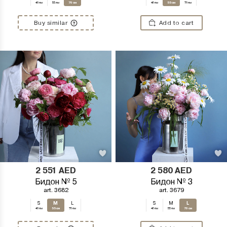
40 см
55 см
70 см
40 см
55 см
70 см
Buy similar
Add to cart
2 551
AED
2 580
AED
Бидон № 5
Бидон № 3
art. 3682
art. 3679
M
L
S
L
S
M
40 см
55 см
70 см
40 см
55 см
70 см